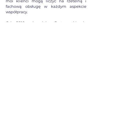
moi klienci mogą liczyć na rzetelną i
fachową obsługę w każdym aspekcie
współpracy.
Od 2016 roku jako Partner kieruję
Kancelarią Radców Prawnych Daćków i
Chwastyk sp. p.
Dzięki DCLAW & TAX sp. z
o. o. zapewniamy naszym Klientom
kompleksowe, nowoczesne i
transparentne rozwiązania, zorientowane
na zaspokojenie ich potrzeb. Naszą misją
jest pomoc przedsiębiorcom w stabilnym
rozwoju ich biznesów, dostarczając wiedzy
i narzędzi, które pozwalają im skutecznie
konkurować na rynku.
Zapraszam do
kontaktu
Chętnie odpowiem na wszystkie pytania i
omówię, jak mogę pomóc w realizacji