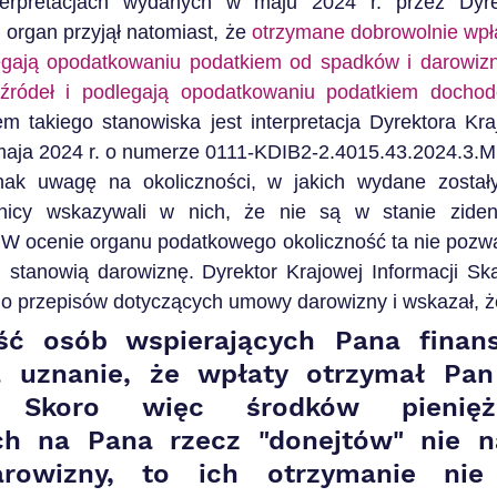
erpretacjach wydanych w maju 2024 r. przez Dyrek
 organ przyjął natomiast, że 
otrzymane dobrowolnie wpła
egają opodatkowaniu podatkiem od spadków i darowizn,
 źródeł i podlegają opodatkowaniu podatkiem docho
m takiego stanowiska jest interpretacja Dyrektora Kraj
maja 2024 r. o numerze 0111-KDIB2-2.4015.43.2024.3.
nak uwagę na okoliczności, w jakich wydane zostały
atnicy wskazywali w nich, że nie są w stanie ziden
 W ocenie organu podatkowego okoliczność ta nie pozwal
 stanowią darowiznę. Dyrektor Krajowej Informacji Ska
do przepisów dotyczących umowy darowizny i wskazał, ż
ć osób wspierających Pana finans
 uznanie, że wpłaty otrzymał Pan 
. Skoro więc środków pienięż
ch na Pana rzecz "donejtów" nie n
rowizny, to ich otrzymanie nie 