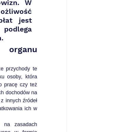
wizn. W 
żliwość 
at jest 
 podlega 
.
organu 
e przychody te 
 osoby, która 
 pracę czy też 
ch dochodów na 
 innych źródeł 
tkowania ich w 
h na zasadach 