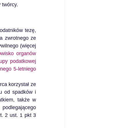
 twórcy.
datników tezę, 
a zwrotnego ze 
ilnego (więcej 
owisko organów 
upy podatkowej 
nego 5-letniego 
a korzystał ze 
u od spadków i 
tkiem, także w 
podlegającego 
2 ust. 1 pkt 3 