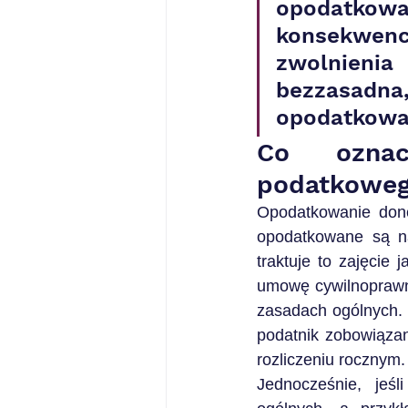
opodatkowa
konsekwenc
zwolnienia
bezzasadna
opodatkowan
Co oznac
podatkoweg
Opodatkowanie done
opodatkowane są na
traktuje to zajęcie
umowę cywilnoprawną
zasadach ogólnych. 
podatnik zobowiąza
rozliczeniu rocznym.
Jednocześnie, jeś