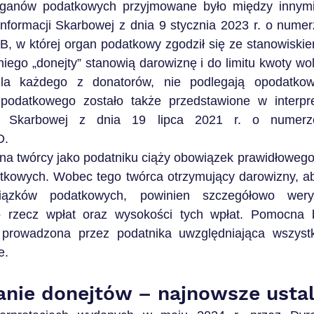
rganów podatkowych przyjmowane było między innymi w
Informacji Skarbowej z dnia 9 stycznia 2023 r. o nume
B, w której organ podatkowy zgodził się ze stanowiskie
ego „donejty” stanowią darowiznę i do limitu kwoty wol
 dla każdego z donatorów, nie podlegają opodatkow
podatkowego zostało także przedstawione w interpret
cji Skarbowej z dnia 19 lipca 2021 r. o numerz
D.
na twórcy jako podatniku ciąży obowiązek prawidłowego 
kowych. Wobec tego twórca otrzymujący darowizny, ab
iązków podatkowych, powinien szczegółowo weryf
 rzecz wpłat oraz wysokości tych wpłat. Pomocna b
 prowadzona przez podatnika uwzględniająca wszystk
e.
nie donejtów – najnowsze ustal