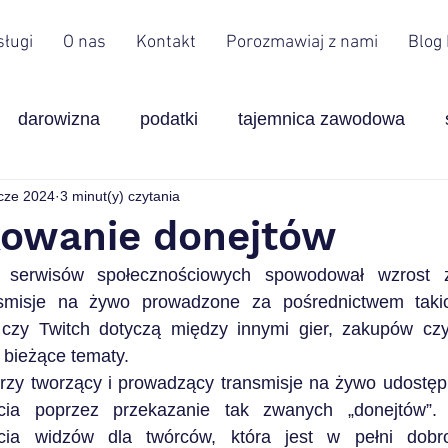
sługi
O nas
Kontakt
Porozmawiaj z nami
Blog
darowizna
podatki
tajemnica zawodowa
cze 2024
3 minut(y) czytania
Leasing
finanse
ulgi
zarząd
usługi 
owanie donejtów
i serwisów społecznościowych spowodował wzrost za
System kaucyjny
VAT
PET
smisje na żywo prowadzone za pośrednictwem takich
czy Twitch dotyczą między innymi gier, zakupów czy
a bieżące tematy.
orzy tworzący i prowadzący transmisje na żywo udostępn
cia poprzez przekazanie tak zwanych „donejtów”. 
cia widzów dla twórców, która jest w pełni dobro