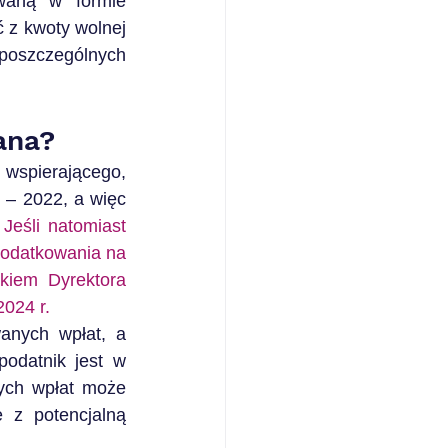
waną w formie 
z kwoty wolnej 
szczególnych 
ana?
wspierającego, 
 – 2022, a więc 
 
Jeśli natomiast 
odatkowania na 
kiem Dyrektora 
2024 r.
anych wpłat, a 
datnik jest w 
ych wpłat może 
z potencjalną 