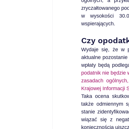
ogólnych, a przyk
zryczałtowanego pod
w wysokości 30.0
wspierających.
Czy opodat
Wydaje się, że w p
aktualne pozostanie 
wpłaty będą podleg
podatnik nie będzie
zasadach ogólnych,
Krajowej Informacji 
Taka ocena skutkow
także odmiennym sp
stanie zidentyfikow
wiązać się z negat
koniecznością uiszc