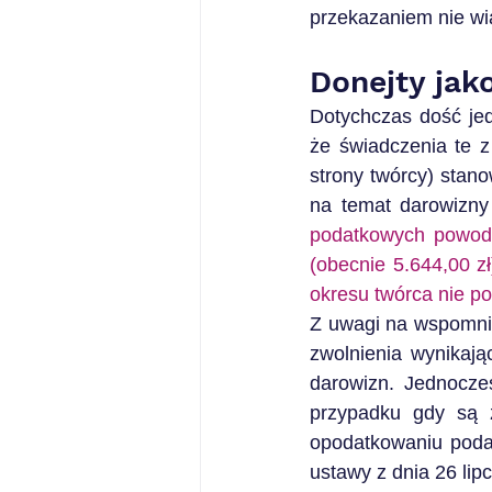
przekazaniem nie wią
Donejty jak
Dotychczas dość jed
że świadczenia te z
strony twórcy) stan
na temat darowizny
podatkowych powodow
(obecnie 5.644,00 z
okresu twórca nie p
Z uwagi na wspomnia
zwolnienia wynikają
darowizn. Jednocze
przypadku gdy są z
opodatkowaniu podat
ustawy z dnia 26 li