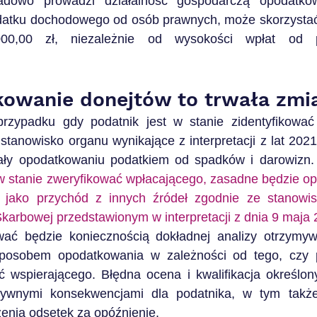
ładowo prowadzi działalność gospodarczą opodatko
atku dochodowego od osób prawnych, może skorzystać 
00,00 zł, niezależnie od wysokości wpłat od po
kowanie donejtów to trwała zmi
rzypadku gdy podatnik jest w stanie zidentyfikować 
stanowisko organu wynikające z interpretacji z lat 2021
ały opodatkowaniu podatkiem od spadków i darowizn.
 w stanie zweryfikować wpłacającego, zasadne będzie op
 jako przychód z innych źródeł zgodnie ze stanowis
Skarbowej przedstawionym w interpretacji z dnia 9 maja 
ać będzie koniecznością dokładnej analizy otrzymyw
osobem opodatkowania w zależności od tego, czy po
ać wspierającego. Błędna ocena i kwalifikacja określon
ywnymi konsekwencjami dla podatnika, w tym także 
zenia odsetek za opóźnienie.