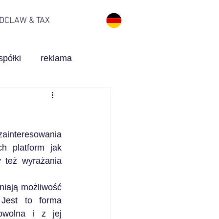
 DCLAW & TAX
spółki
reklama
medyczne
KSeF
interesowania 
 platform jak 
 też wyrażania 
iają możliwość 
Jest to forma 
wolna i z jej 