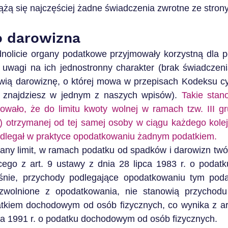
żą się najczęściej żadne świadczenia zwrotne ze strony
o darowizna
nolicie organy podatkowe przyjmowały korzystną dla po
 uwagi na ich jednostronny charakter (brak świadczeni
owią darowiznę, o której mowa w przepisach Kodeksu cyw
 znajdziesz w jednym z naszych wpisów). 
Takie stan
ało, że do limitu kwoty wolnej w ramach tzw. III gr
ł) otrzymanej od tej samej osoby w ciągu każdego kolej
odlegał w praktyce opodatkowaniu żadnym podatkiem.
ny limit, w ramach podatku od spadków i darowizn twórc
cego z art. 9 ustawy z dnia 28 lipca 1983 r. o podatk
śnie, przychody podlegające opodatkowaniu tym poda
wolnione z opodatkowania, nie stanowią przychodu 
kiem dochodowym od osób fizycznych, co wynika z art. 
pca 1991 r. o podatku dochodowym od osób fizycznych.