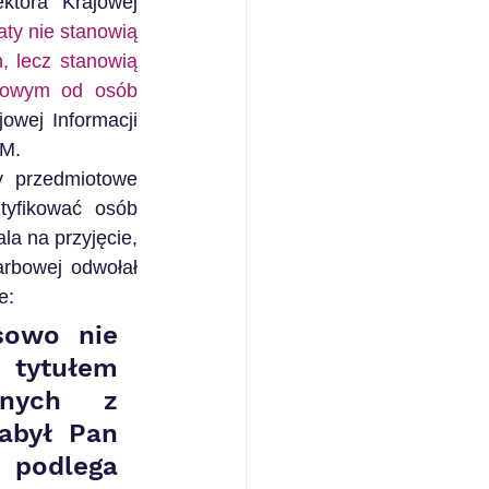
tora Krajowej 
ty nie stanowią 
 lecz stanowią 
dowym od osób 
owej Informacji 
MM.
 przedmiotowe 
tyfikować osób 
a na przyjęcie, 
rbowej odwołał 
e:
owo nie 
tytułem 
nych z 
abył Pan 
podlega 