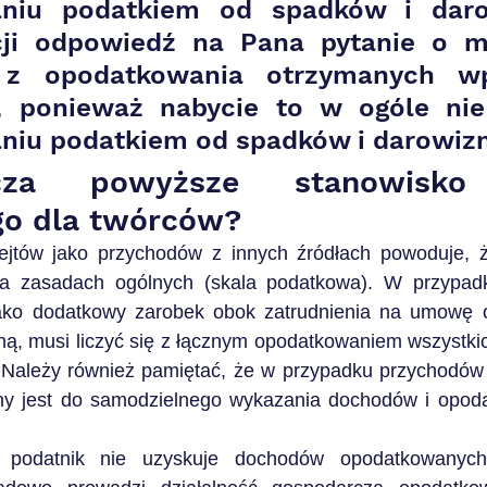
niu podatkiem od spadków i daro
ji odpowiedź na Pana pytanie o mo
 z opodatkowania otrzymanych wpł
, ponieważ nabycie to w ogóle nie
iu podatkiem od spadków i darowizn
za powyższe stanowisko 
o dla twórców? 
jtów jako przychodów z innych źródłach powoduje, ż
 zasadach ogólnych (skala podatkowa). W przypadku
 jako dodatkowy zarobek obok zatrudnienia na umowę o
, musi liczyć się z łącznym opodatkowaniem wszystki
Należy również pamiętać, że w przypadku przychodów z
ny jest do samodzielnego wykazania dochodów i opoda
li podatnik nie uzyskuje dochodów opodatkowanyc