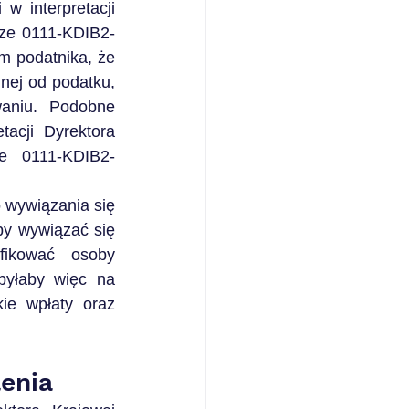
 interpretacji 
rze 0111-KDIB2-
m podatnika, że 
nej od podatku, 
aniu. Podobne 
acji Dyrektora 
e 0111-KDIB2-
wywiązania się 
y wywiązać się 
ikować osoby 
yłaby więc na 
ie wpłaty oraz 
enia