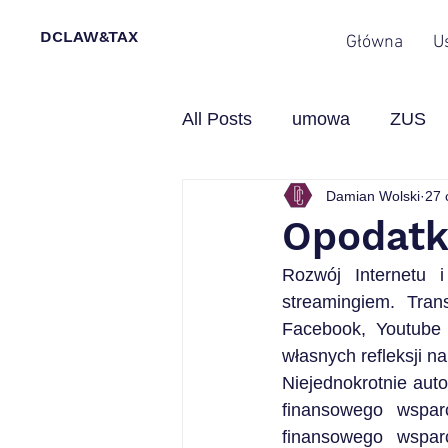
DCLAW&TAX
Główna
U
All Posts
umowa
ZUS
Damian Wolski
27 
inwentaryzacja
studia
Opodatk
Rozwój Internetu 
przedsiębiorca
faktury
streamingiem. Tran
Facebook, Youtube 
własnych refleksji n
Niejednokrotnie aut
finansowego wspar
finansowego wspar