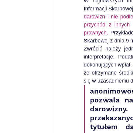
W najnowszych int
Informacji Skarbowej
darowizn i nie podl
przychód z innych
prawnych.
 Przykłade
Skarbowej z dnia 9 
Zwrócić należy jed
interpretacje. Pod
dokonujących wpłat.
że otrzymane środki
się w uzasadnieniu 
anonimowoś
pozwala na
darowizny
przekazany
tytułem da