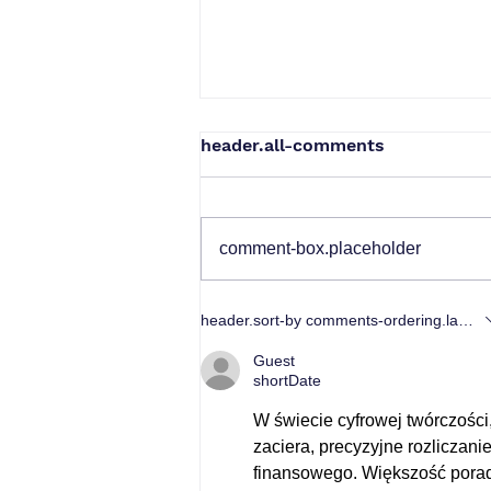
header.all-comments
comment-box.placeholder
Darowizna od osoby
header.sort-by
comments-ordering.latest-f
najbliższej – jak
skorzystać ze zwolnienia z
Guest
opodatkowania?
shortDate
W świecie cyfrowej twórczości
zaciera, precyzyjne rozliczan
finansowego. Większość porad