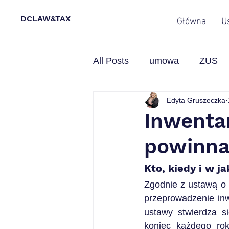
DCLAW&TAX
Główna
U
All Posts
umowa
ZUS
Edyta Gruszeczka
inwentaryzacja
studia
Inwentar
powinna
przedsiębiorca
faktury
Kto, kiedy i w 
Zgodnie z ustawą o 
przeprowadzenie inwe
ustawy stwierdza s
koniec każdego rok