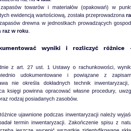
 zapasów towarów i materiałów (opakowań) w punkt
jętych ewidencją wartościową, została przeprowadzona 
r
 zapasów drewna w jednostkach prowadzących gospoda
 
raz w roku
.
umentować wyniki i rozliczyć różnice -
ie z art. 27 ust. 1 Ustawy o rachunkowości, wyniki 
iednio udokumentowane i powiązane z zapisam
wa nie określa dokładnych technik inwentaryzacji, 
ca księgi powinna opracować własne procedury, uwzgl
 oraz rodzaj posiadanych zasobów.
Różnice ujawnione podczas inwentaryzacji należy wyjaśni
padał termin inwentaryzacji. Zakończenie spisu z natu
rzeba jeszcze wycenić wszystkie zidentyfikowane składn