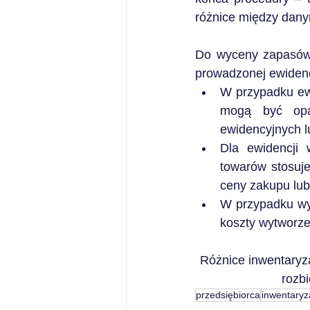
różnice między dany
Do wyceny zapasów 
prowadzonej ewidenc
W przypadku ewi
mogą być opar
ewidencyjnych l
Dla ewidencji 
towarów stosuje
ceny zakupu lub
W przypadku wyr
koszty wytworze
Różnice inwentaryz
rozb
przedsiębiorca
inwentaryz