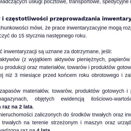
wiadczących usługi pocztowe, transportowe, spedycyjne 
 i częstotliwości przeprowadzania inwentary
chunkowości mówi, że prace inwentaryzacyjne mogą rozpo
czyć do 15 stycznia następnego roku.
ść inwentaryzacji są uznane za dotrzymane, jeśli:
 aktywów (z wyjątkiem aktywów pieniężnych, papierów 
u produkcji oraz materiałów, towarów i produktów gotow
iej niż 3 miesiące przed końcem roku obrotowego i za
 zapasów materiałów, towarów, produktów gotowych i 
agazynach, objętych ewidencją ilościowo-wartośc
 
raz na 2 lata
.
nieruchomości zaliczonych do środków trwałych oraz inwe
 trwałych na terenie strzeżonym i maszyn oraz urzą
wadzona raz na 
4 lata
.