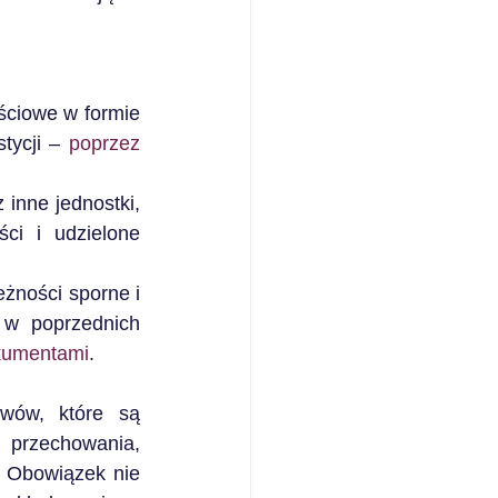
ciowe w formie 
tycji – 
poprzez 
nne jednostki, 
ci i udzielone 
żności sporne i 
w poprzednich 
kumentami
.
wów, które są 
rzechowania, 
 Obowiązek nie 