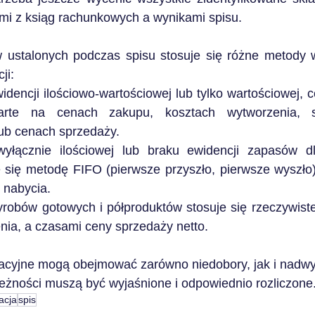
mi z ksiąg rachunkowych a wynikami spisu.
ustalonych podczas spisu stosuje się różne metody w
ji:
dencji ilościowo-wartościowej lub tylko wartościowej, c
te na cenach zakupu, kosztach wytworzenia, st
ub cenach sprzedaży.
wyłącznie ilościowej lub braku ewidencji zapasów dl
 się metodę FIFO (pierwsze przyszło, pierwsze wyszło)
 nabycia.
obów gotowych i półproduktów stosuje się rzeczywiste
nia, a czasami ceny sprzedaży netto.
acyjne mogą obejmować zarówno niedobory, jak i nadwyż
ieżności muszą być wyjaśnione i odpowiednio rozliczone
acja
spis