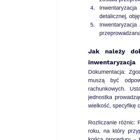
Inwentaryzacja
detalicznej, ob
Inwentaryzacja
przeprowadzana
Jak należy dok
inwentaryzacja
Dokumentacja: Zgodn
muszą być odpow
rachunkowych. Usta
jednostka prowadzą
wielkość, specyfikę
Rozliczanie różnic: 
roku, na który przy
końca procedury – t