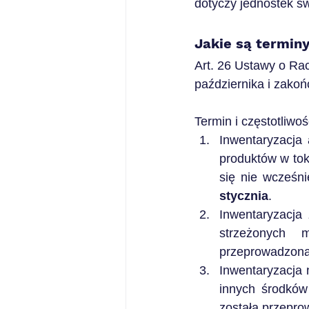
dotyczy jednostek ś
Jakie są terminy
Art. 26 Ustawy o Ra
października i zakoń
Termin i częstotliwo
Inwentaryzacja
produktów w tok
się nie wcześn
stycznia
.
Inwentaryzacja
strzeżonych m
przeprowadzona
Inwentaryzacja 
innych środków
została przepro