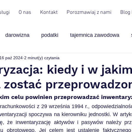
sługi
O nas
Kontakt
Porozmawiaj z nami
Blog
darowizna
podatki
tajemnica zawodowa
16 paź 2024
2 minut(y) czytania
Leasing
finanse
ulgi
zarząd
usługi 
yzacja: kiedy i w jakim
 zostać przeprowadzo
System kaucyjny
VAT
PET
jakim celu powinien przeprowadzać inwentary
rachunkowości z 29 września 1994 r., odpowiedzialność
ntaryzacji spoczywa na kierowniku jednostki. W artykul
ię, że inwentaryzację aktywów i pasywów należy prz
u obrotowego. Jej celem jest ustalenie faktycznego