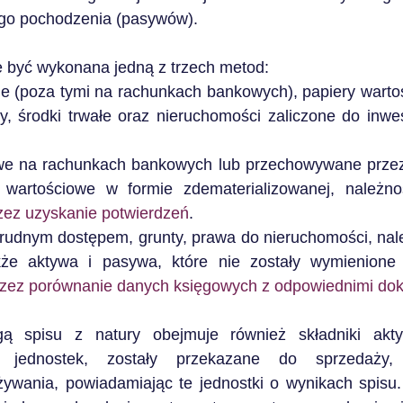
jego pochodzenia (pasywów).
 być wykonana jedną z trzech metod:
e (poza tymi na rachunkach bankowych), papiery wartoś
sy, środki trwałe oraz nieruchomości zaliczone do inwes
we na rachunkach bankowych lub przechowywane przez i
wartościowe w formie zdematerializowanej, należnoś
zez uzyskanie potwierdzeń
.
 trudnym dostępem, grunty, prawa do nieruchomości, nale
kże aktywa i pasywa, które nie zostały wymienione 
zez porównanie danych księgowych z odpowiednimi do
gą spisu z natury obejmuje również składniki akty
 jednostek, zostały przekazane do sprzedaży, p
żywania, powiadamiając te jednostki o wynikach spisu.