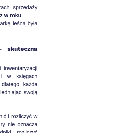
ach sprzedaży 
az w roku
.
rkę leśną była 
 skuteczna 
inwentaryzacji 
i w księgach 
dlatego każda 
ędniając swoją 
ć i rozliczyć w 
ry nie oznacza 
iki i rozliczyć 