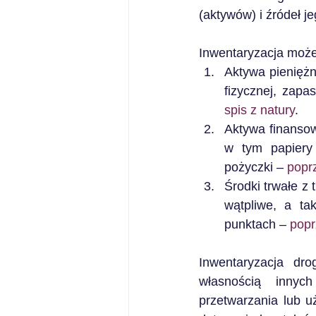
(aktywów) i źródeł 
Inwentaryzacja może
Aktywa pieniężn
fizycznej, zapa
spis z natury
.
Aktywa finanso
w tym papiery 
pożyczki – 
popr
Środki trwałe z
wątpliwe, a ta
punktach – 
popr
Inwentaryzacja dro
własnością innych
przetwarzania lub u