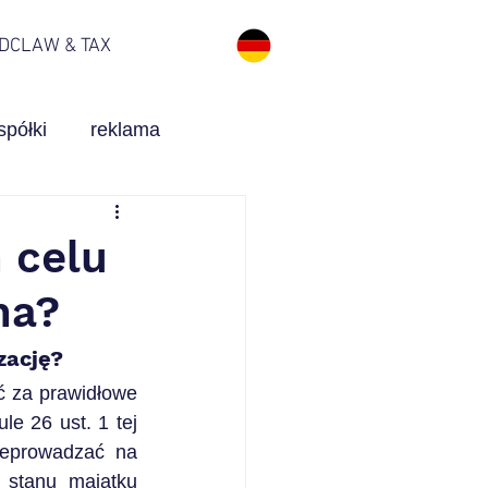
 DCLAW & TAX
spółki
reklama
medyczne
KSeF
 celu
na?
zację?
 za prawidłowe 
e 26 ust. 1 tej 
eprowadzać na 
 stanu majątku 